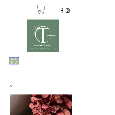
ME
NU