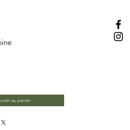
oine
outer au panier