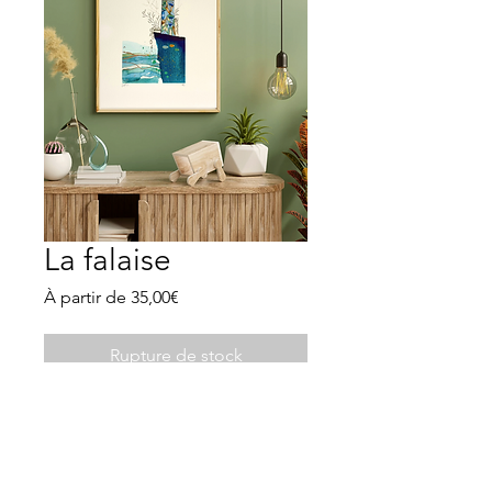
La falaise
Prix
À partir de
35,00€
promotionnel
Rupture de stock
Illustration dessinée à la main puis
éditée par mes soins à l’atelier en
petite collection limitée à 50