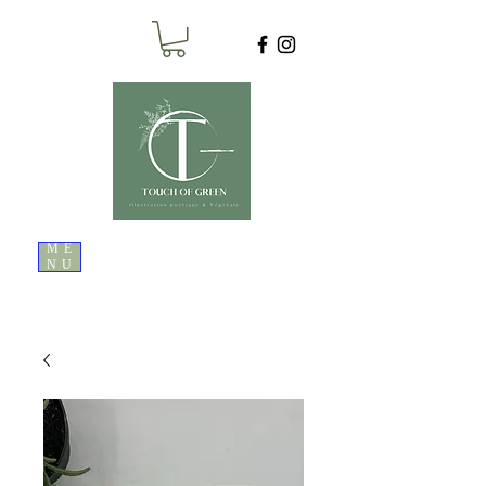
ME
NU