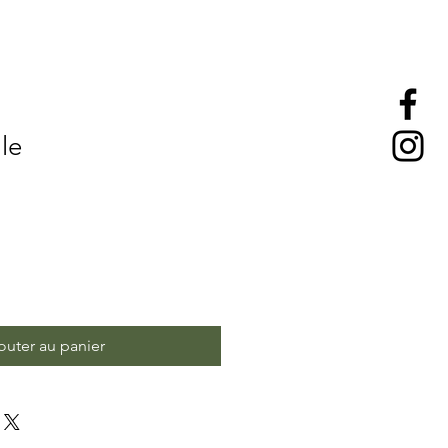
le
outer au panier